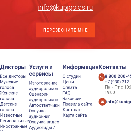
info@kupigolos.ru
ПЕРЕЗВОНИТЕ МНЕ
Дикторы
Услуги и
Информация
Контакты
сервисы
Все дикторы
О студии
8 800 200-4
Мужские
Цены
+7 (930) 212
Изготовление
Пн - Пт с 10
голоса
Оплата
аудиороликов
19:00
Женские
FAQ
Сценарии
голоса
Вакансии
аудиороликов
info@kupigo
Детские
Правила сайта
Автоответчики
голоса
Контакты
Озвучка
Известные
Карта сайта
аудиокниг
Региональные
Озвучка видео
Иностранные
Аудиогиды /