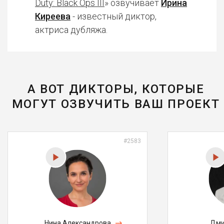
Duty: Black Ops III
» озвучивает
Ирина
Киреева
- известный диктор,
актриса дубляжа.
А ВОТ ДИКТОРЫ, КОТОРЫЕ
МОГУТ ОЗВУЧИТЬ ВАШ ПРОЕКТ
#2583
Нина Александрова
Дми