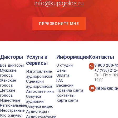
info@kupigolos.ru
ПЕРЕЗВОНИТЕ МНЕ
Дикторы
Услуги и
Информация
Контакты
сервисы
Все дикторы
О студии
8 800 200-4
Мужские
Цены
+7 (930) 212
Изготовление
Пн - Пт с 10
голоса
Оплата
аудиороликов
19:00
Женские
FAQ
Сценарии
голоса
Вакансии
аудиороликов
info@kupigo
Детские
Правила сайта
Автоответчики
голоса
Контакты
Озвучка
Известные
Карта сайта
аудиокниг
Региональные
Озвучка видео
Иностранные
Аудиогиды /
Кто озвучил
Аудиоэкскурсии