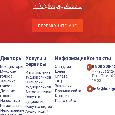
info@kupigolos.ru
ПЕРЕЗВОНИТЕ МНЕ
Дикторы
Услуги и
Информация
Контакты
сервисы
Все дикторы
О студии
8 800 200-4
Мужские
Цены
+7 (930) 212
Изготовление
Пн - Пт с 10
голоса
Оплата
аудиороликов
19:00
Женские
FAQ
Сценарии
голоса
Вакансии
аудиороликов
info@kupigo
Детские
Правила сайта
Автоответчики
голоса
Контакты
Озвучка
Известные
Карта сайта
аудиокниг
Региональные
Озвучка видео
Иностранные
Аудиогиды /