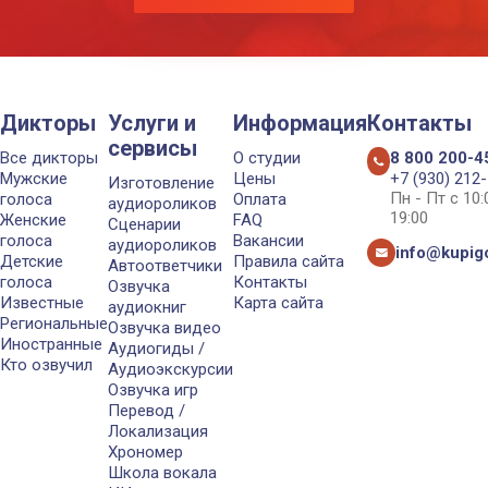
Дикторы
Услуги и
Информация
Контакты
сервисы
Все дикторы
О студии
8 800 200-4
Мужские
Цены
+7 (930) 212
Изготовление
Пн - Пт с 10
голоса
Оплата
аудиороликов
19:00
Женские
FAQ
Сценарии
голоса
Вакансии
аудиороликов
info@kupigo
Детские
Правила сайта
Автоответчики
голоса
Контакты
Озвучка
Известные
Карта сайта
аудиокниг
Региональные
Озвучка видео
Иностранные
Аудиогиды /
Кто озвучил
Аудиоэкскурсии
Озвучка игр
Перевод /
Локализация
Хрономер
Школа вокала