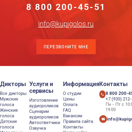
8 800 200-45-51
info@kupigolos.ru
ПЕРЕЗВОНИТЕ МНЕ
Дикторы
Услуги и
Информация
Контакты
сервисы
Все дикторы
О студии
8 800 200-4
Мужские
Цены
+7 (930) 212
Изготовление
Пн - Пт с 10
голоса
Оплата
аудиороликов
19:00
Женские
FAQ
Сценарии
голоса
Вакансии
аудиороликов
info@kupigo
Детские
Правила сайта
Автоответчики
голоса
Контакты
Озвучка