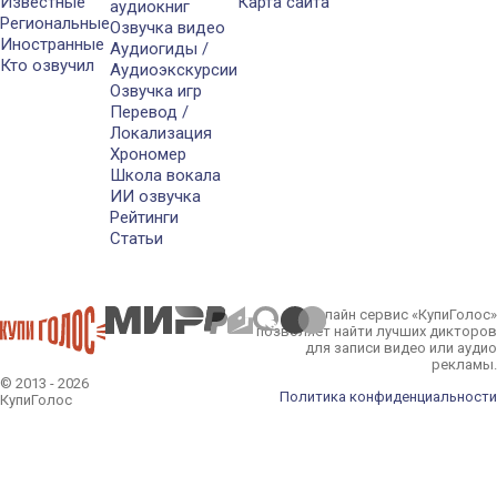
Известные
Карта сайта
аудиокниг
Региональные
Озвучка видео
Иностранные
Аудиогиды /
Кто озвучил
Аудиоэкскурсии
Озвучка игр
Перевод /
Локализация
Хрономер
Школа вокала
ИИ озвучка
Рейтинги
Статьи
Онлайн сервис «КупиГолос»
позволяет найти лучших дикторов
для записи видео или аудио
рекламы.
© 2013 - 2026
Политика конфиденциальности
КупиГолос