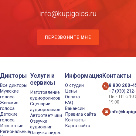
info@kupigolos.ru
ПЕРЕЗВОНИТЕ МНЕ
Дикторы
Услуги и
Информация
Контакты
сервисы
Все дикторы
О студии
8 800 200-4
Мужские
Цены
+7 (930) 212
Изготовление
Пн - Пт с 10
голоса
Оплата
аудиороликов
19:00
Женские
FAQ
Сценарии
голоса
Вакансии
аудиороликов
info@kupigo
Детские
Правила сайта
Автоответчики
голоса
Контакты
Озвучка
Известные
Карта сайта
аудиокниг
Региональные
Озвучка видео