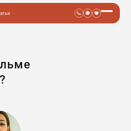
татьи
ильме
?