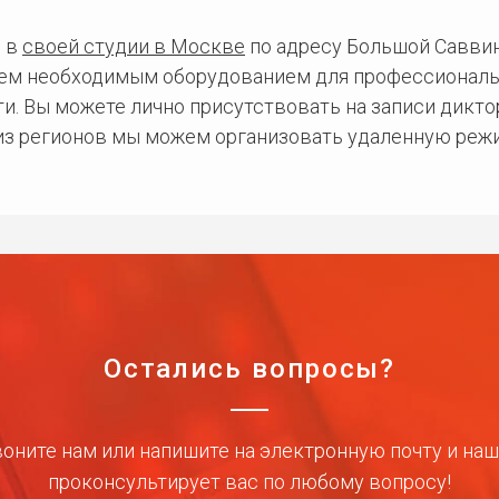
 в
своей студии в Москве
по адресу Большой Саввинс
сем необходимым оборудованием для профессиональ
и. Вы можете лично присутствовать на записи дикто
 из регионов мы можем организовать удаленную режи
Остались вопросы?
оните нам или напишите на электронную почту и на
проконсультирует вас по любому вопросу!