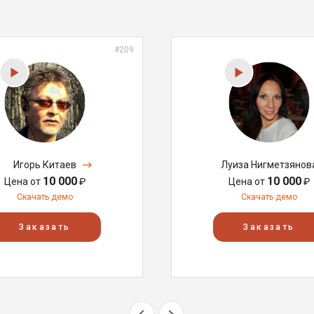
#209
Игорь Китаев
Луиза Нигметзянов
10 000
10 000
Цена от
₽
Цена от
₽
Скачать демо
Скачать демо
Заказать
Заказать