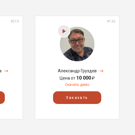
#215
#136
а
Александр Груздев
10 000
Цена от
₽
Скачать демо
Заказать