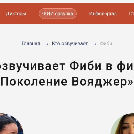
Дикторы
ИИ озвучка
Инфопортал
С
Фильмов и сериалов
Главная
Кто озвучивает
Фиби
Мультфильмов
YouTube каналов
Видеорекламы
озвучивает Фиби в ф
«Поколение Вояджер»