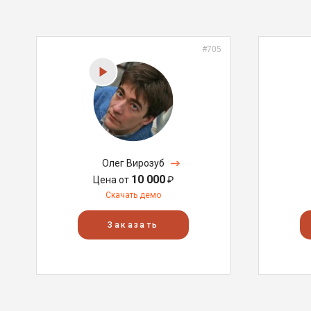
#705
Олег Вирозуб
10 000
Цена от
₽
Скачать демо
Заказать