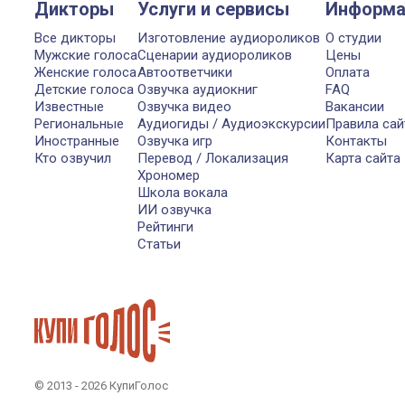
Дикторы
Услуги и сервисы
Информа
Все дикторы
Изготовление аудиороликов
О студии
Мужские голоса
Сценарии аудиороликов
Цены
Женские голоса
Автоответчики
Оплата
Детские голоса
Озвучка аудиокниг
FAQ
Известные
Озвучка видео
Вакансии
Региональные
Аудиогиды / Аудиоэкскурсии
Правила сай
Иностранные
Озвучка игр
Контакты
Кто озвучил
Перевод / Локализация
Карта сайта
Хрономер
Школа вокала
ИИ озвучка
Рейтинги
Статьи
© 2013 - 2026 КупиГолос