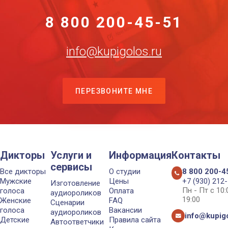
8 800 200-45-51
info@kupigolos.ru
ПЕРЕЗВОНИТЕ МНЕ
Дикторы
Услуги и
Информация
Контакты
сервисы
Все дикторы
О студии
8 800 200-4
Мужские
Цены
+7 (930) 212
Изготовление
Пн - Пт с 10
голоса
Оплата
аудиороликов
19:00
Женские
FAQ
Сценарии
голоса
Вакансии
аудиороликов
info@kupigo
Детские
Правила сайта
Автоответчики