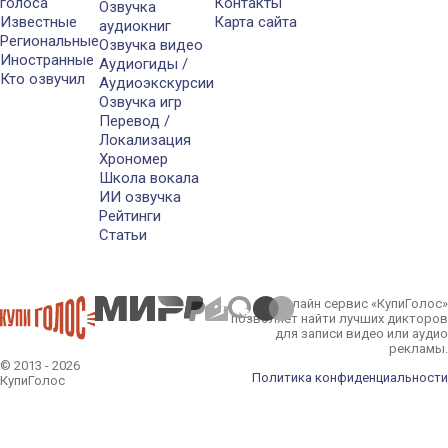
голоса
Контакты
Озвучка
Известные
Карта сайта
аудиокниг
Региональные
Озвучка видео
Иностранные
Аудиогиды /
Кто озвучил
Аудиоэкскурсии
Озвучка игр
Перевод /
Локализация
Хрономер
Школа вокала
ИИ озвучка
Рейтинги
Статьи
Онлайн сервис «КупиГолос»
позволяет найти лучших дикторов
для записи видео или аудио
рекламы.
© 2013 - 2026
Политика конфиденциальности
КупиГолос