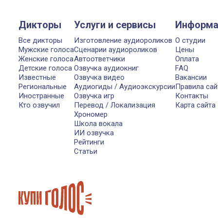
Дикторы
Услуги и сервисы
Информа
Все дикторы
Изготовление аудиороликов
О студии
Мужские голоса
Сценарии аудиороликов
Цены
Женские голоса
Автоответчики
Оплата
Детские голоса
Озвучка аудиокниг
FAQ
Известные
Озвучка видео
Вакансии
Региональные
Аудиогиды / Аудиоэкскурсии
Правила сай
Иностранные
Озвучка игр
Контакты
Кто озвучил
Перевод / Локализация
Карта сайта
Хрономер
Школа вокала
ИИ озвучка
Рейтинги
Статьи