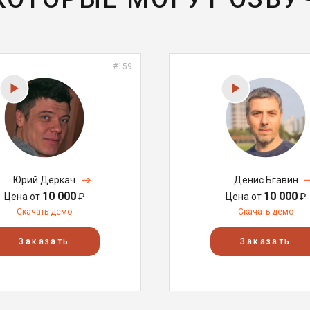
#159
Юрий Деркач
Денис Бгавин
10 000
10 000
Цена от
₽
Цена от
₽
Скачать демо
Скачать демо
Заказать
Заказать