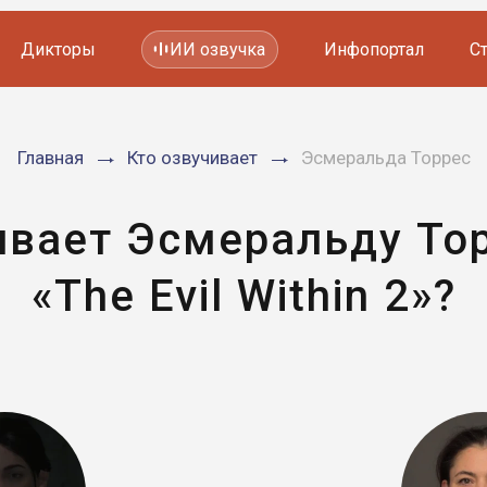
Дикторы
ИИ озвучка
Инфопортал
С
Фильмов и сериалов
Главная
Кто озвучивает
Эсмеральда Торрес
Мультфильмов
YouTube каналов
Видеорекламы
ивает Эсмеральду Тор
«The Evil Within 2»?