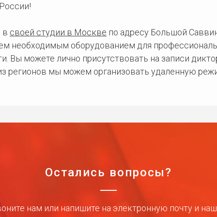
России!
 в
своей студии в Москве
по адресу Большой Саввинс
сем необходимым оборудованием для профессиональ
и. Вы можете лично присутствовать на записи дикто
 из регионов мы можем организовать удаленную режи
Остались вопросы?
оните нам или напишите на электронную почту и на