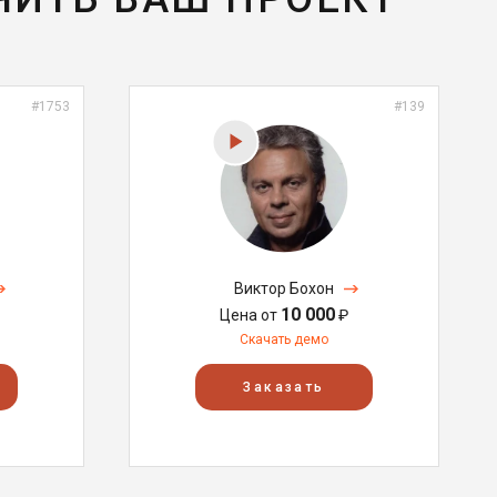
#1753
#139
Виктор Бохон
10 000
Цена от
₽
Скачать демо
Заказать