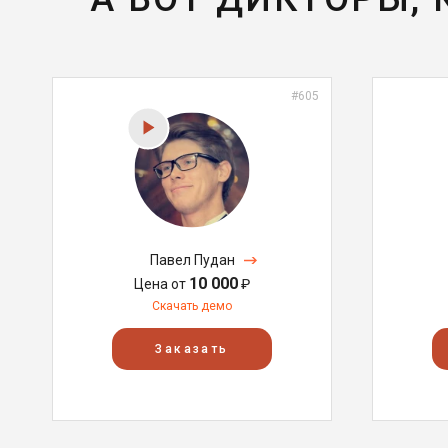
#605
Павел Пудан
10 000
Цена от
₽
Скачать демо
Заказать