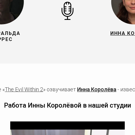
РАЛЬДА
ИННА К
РРЕС
 «
The Evil Within 2
» озвучивает
Инна Королёва
- изве
Работа Инны Королёвой в нашей студии