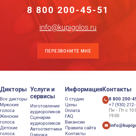
8 800 200-45-51
info@kupigolos.ru
ПЕРЕЗВОНИТЕ МНЕ
Дикторы
Услуги и
Информация
Контакты
сервисы
Все дикторы
О студии
8 800 200-4
Мужские
Цены
+7 (930) 212
Изготовление
Пн - Пт с 10
голоса
Оплата
аудиороликов
19:00
Женские
FAQ
Сценарии
голоса
Вакансии
аудиороликов
info@kupigo
Детские
Правила сайта
Автоответчики
голоса
Контакты
Озвучка