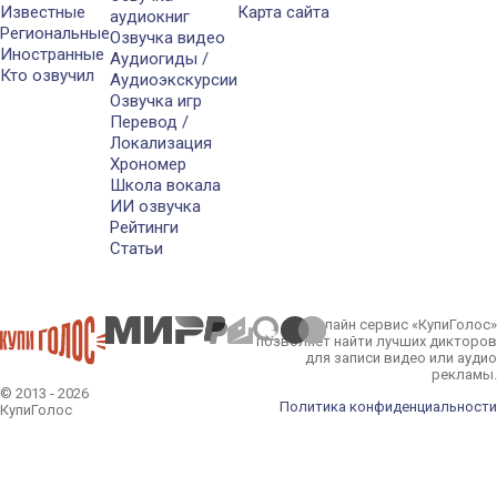
Известные
Карта сайта
аудиокниг
Региональные
Озвучка видео
Иностранные
Аудиогиды /
Кто озвучил
Аудиоэкскурсии
Озвучка игр
Перевод /
Локализация
Хрономер
Школа вокала
ИИ озвучка
Рейтинги
Статьи
Онлайн сервис «КупиГолос»
позволяет найти лучших дикторов
для записи видео или аудио
рекламы.
© 2013 - 2026
Политика конфиденциальности
КупиГолос