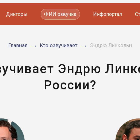
Дикторы
ИИ озвучка
Инфопортал
С
Фильмов и сериалов
Главная
Кто озвучивает
Эндрю Линкольн
Мультфильмов
YouTube каналов
Видеорекламы
вучивает Эндрю Линк
России?