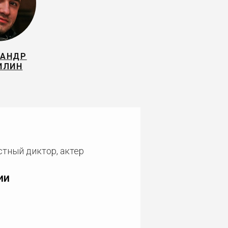
САНДР
ИЛИН
стный диктор, актер
ии