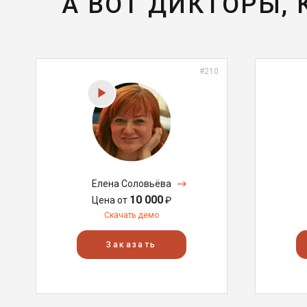
А ВОТ ДИКТОРЫ,
#210
Елена Соловьёва
10 000
Цена от
₽
Скачать демо
Заказать