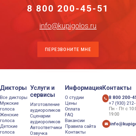
8 800 200-45-51
info@kupigolos.ru
ПЕРЕЗВОНИТЕ МНЕ
Дикторы
Услуги и
Информация
Контакты
сервисы
Все дикторы
О студии
8 800 200-4
Мужские
Цены
+7 (930) 212
Изготовление
Пн - Пт с 10
голоса
Оплата
аудиороликов
19:00
Женские
FAQ
Сценарии
голоса
Вакансии
аудиороликов
info@kupigo
Детские
Правила сайта
Автоответчики
голоса
Контакты
Озвучка