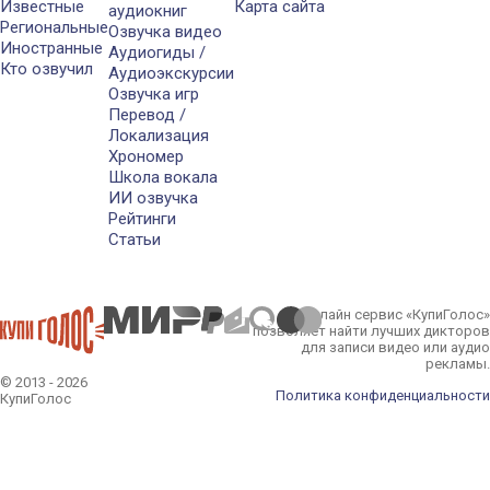
Известные
Карта сайта
аудиокниг
Региональные
Озвучка видео
Иностранные
Аудиогиды /
Кто озвучил
Аудиоэкскурсии
Озвучка игр
Перевод /
Локализация
Хрономер
Школа вокала
ИИ озвучка
Рейтинги
Статьи
Онлайн сервис «КупиГолос»
позволяет найти лучших дикторов
для записи видео или аудио
рекламы.
© 2013 - 2026
Политика конфиденциальности
КупиГолос