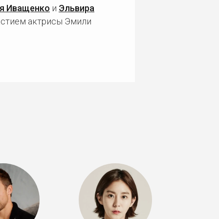
я Иващенко
и
Эльвира
частием актрисы Эмили