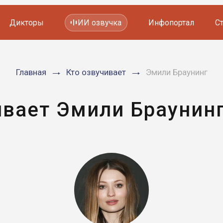
Дикторы
ИИ озвучка
Инфопортал
С
Фильмов и сериалов
Главная
Кто озвучивает
Эмили Браунинг
Мультфильмов
YouTube каналов
Видеорекламы
ивает Эмили Браунинг