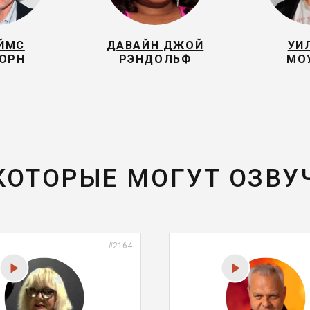
ЙМС
ДАВАЙН ДЖОЙ
УИ
ХОРН
РЭНДОЛЬФ
МО
 КОТОРЫЕ МОГУТ ОЗВУ
#2164