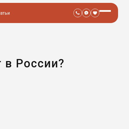
татьи
 в России?