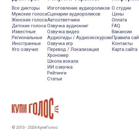
Все дикторы
Изготовление аудиороликов
О студии
Мужские голоса
Сценарии аудиороликов
Цены
Женские голоса
Автоответчики
Оплата
Детские голоса
Озвучка аудиокниг
FAQ
Известные
Озвучка видео
Вакансии
Региональные
Аудиогиды / Аудиоэкскурсии
Правила сай
Иностранные
Озвучка игр
Контакты
Кто озвучил
Перевод / Локализация
Карта сайта
Хрономер
Школа вокала
ИИ озвучка
Рейтинги
Статьи
© 2013 - 2026 КупиГолос