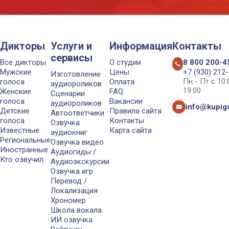
Дикторы
Услуги и
Информация
Контакты
сервисы
Все дикторы
О студии
8 800 200-4
Мужские
Цены
+7 (930) 212
Изготовление
Пн - Пт с 10
голоса
Оплата
аудиороликов
19:00
Женские
FAQ
Сценарии
голоса
Вакансии
аудиороликов
info@kupigo
Детские
Правила сайта
Автоответчики
голоса
Контакты
Озвучка
Известные
Карта сайта
аудиокниг
Региональные
Озвучка видео
Иностранные
Аудиогиды /
Кто озвучил
Аудиоэкскурсии
Озвучка игр
Перевод /
Локализация
Хрономер
Школа вокала
ИИ озвучка