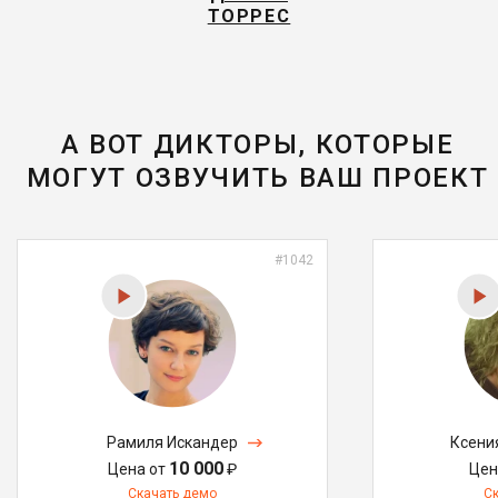
ТОРРЕС
А ВОТ ДИКТОРЫ, КОТОРЫЕ
МОГУТ ОЗВУЧИТЬ ВАШ ПРОЕКТ
#1042
Рамиля Искандер
Ксени
10 000
Цена от
₽
Цен
Скачать демо
С