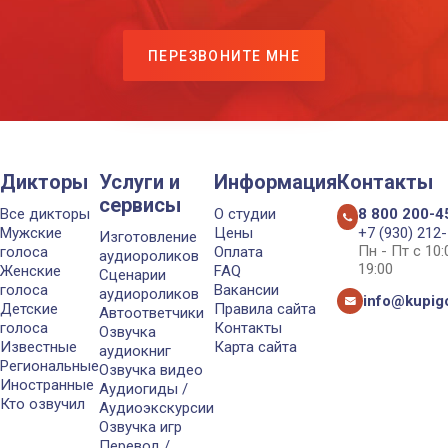
ПЕРЕЗВОНИТЕ МНЕ
Дикторы
Услуги и
Информация
Контакты
сервисы
Все дикторы
О студии
8 800 200-4
Мужские
Цены
+7 (930) 212
Изготовление
Пн - Пт с 10
голоса
Оплата
аудиороликов
19:00
Женские
FAQ
Сценарии
голоса
Вакансии
аудиороликов
info@kupigo
Детские
Правила сайта
Автоответчики
голоса
Контакты
Озвучка
Известные
Карта сайта
аудиокниг
Региональные
Озвучка видео
Иностранные
Аудиогиды /
Кто озвучил
Аудиоэкскурсии
Озвучка игр
Перевод /