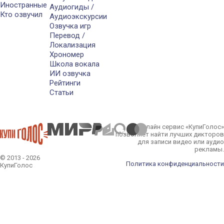
Иностранные
Аудиогиды /
Кто озвучил
Аудиоэкскурсии
Озвучка игр
Перевод /
Локализация
Хрономер
Школа вокала
ИИ озвучка
Рейтинги
Статьи
Онлайн сервис «КупиГолос»
позволяет найти лучших дикторов
для записи видео или аудио
рекламы.
© 2013 - 2026
Политика конфиденциальности
КупиГолос