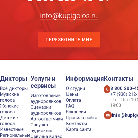
info@kupigolos.ru
ПЕРЕЗВОНИТЕ МНЕ
Дикторы
Услуги и
Информация
Контакты
сервисы
Все дикторы
О студии
8 800 200-4
Мужские
Цены
+7 (930) 212
Изготовление
Пн - Пт с 10
голоса
Оплата
аудиороликов
19:00
Женские
FAQ
Сценарии
голоса
Вакансии
аудиороликов
info@kupigo
Детские
Правила сайта
Автоответчики
голоса
Контакты
Озвучка
Известные
Карта сайта
аудиокниг
Региональные
Озвучка видео