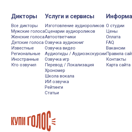
Дикторы
Услуги и сервисы
Информа
Все дикторы
Изготовление аудиороликов
О студии
Мужские голоса
Сценарии аудиороликов
Цены
Женские голоса
Автоответчики
Оплата
Детские голоса
Озвучка аудиокниг
FAQ
Известные
Озвучка видео
Вакансии
Региональные
Аудиогиды / Аудиоэкскурсии
Правила сай
Иностранные
Озвучка игр
Контакты
Кто озвучил
Перевод / Локализация
Карта сайта
Хрономер
Школа вокала
ИИ озвучка
Рейтинги
Статьи