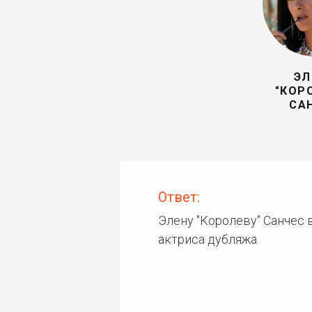
ЭЛ
"КОР
СА
Ответ:
Элену "Королеву" Санчес 
актриса дубляжа.