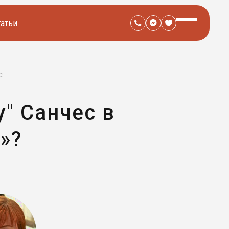
татьи
с
у" Санчес в
»?