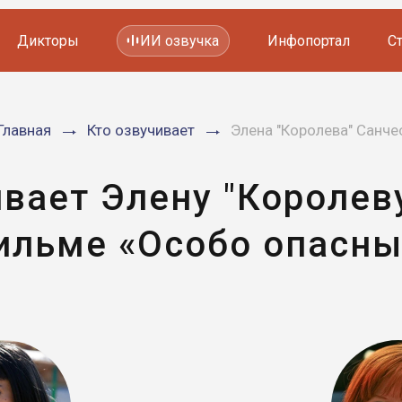
Дикторы
ИИ озвучка
Инфопортал
С
Фильмов и сериалов
Главная
Кто озвучивает
Элена "Королева" Санче
Мультфильмов
YouTube каналов
Видеорекламы
вает Элену "Королев
ильме «Особо опасны