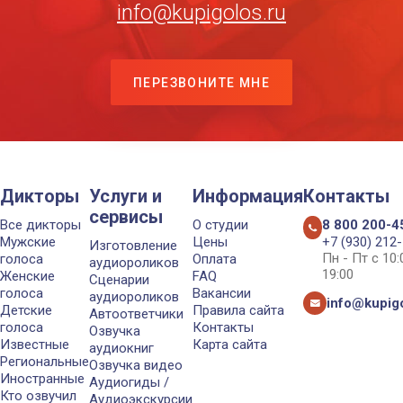
info@kupigolos.ru
ПЕРЕЗВОНИТЕ МНЕ
Дикторы
Услуги и
Информация
Контакты
сервисы
Все дикторы
О студии
8 800 200-4
Мужские
Цены
+7 (930) 212
Изготовление
Пн - Пт с 10
голоса
Оплата
аудиороликов
19:00
Женские
FAQ
Сценарии
голоса
Вакансии
аудиороликов
info@kupigo
Детские
Правила сайта
Автоответчики
голоса
Контакты
Озвучка
Известные
Карта сайта
аудиокниг
Региональные
Озвучка видео
Иностранные
Аудиогиды /
Кто озвучил
Аудиоэкскурсии