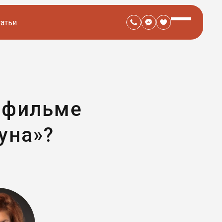
татьи
в фильме
уна»?