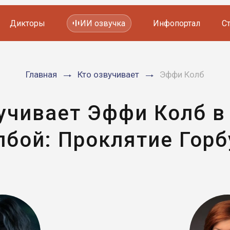
Дикторы
ИИ озвучка
Инфопортал
С
Фильмов и сериалов
Главная
Кто озвучивает
Эффи Колб
Мультфильмов
YouTube каналов
Видеорекламы
учивает Эффи Колб 
лбой: Проклятие Горб