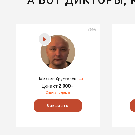
А ВОТ ДИКТОРЫ,
#656
Михаил Хрусталёв
2 000
Цена от
₽
Скачать демо
Заказать