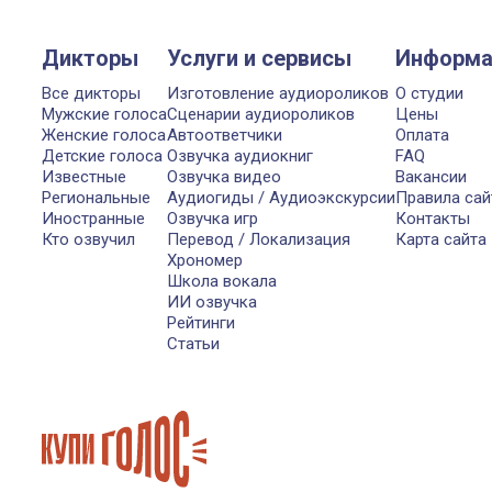
Дикторы
Услуги и сервисы
Информа
Все дикторы
Изготовление аудиороликов
О студии
Мужские голоса
Сценарии аудиороликов
Цены
Женские голоса
Автоответчики
Оплата
Детские голоса
Озвучка аудиокниг
FAQ
Известные
Озвучка видео
Вакансии
Региональные
Аудиогиды / Аудиоэкскурсии
Правила сай
Иностранные
Озвучка игр
Контакты
Кто озвучил
Перевод / Локализация
Карта сайта
Хрономер
Школа вокала
ИИ озвучка
Рейтинги
Статьи