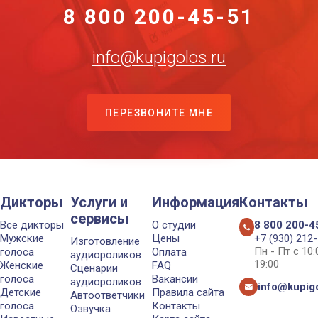
8 800 200-45-51
info@kupigolos.ru
ПЕРЕЗВОНИТЕ МНЕ
Дикторы
Услуги и
Информация
Контакты
сервисы
Все дикторы
О студии
8 800 200-4
Мужские
Цены
+7 (930) 212
Изготовление
Пн - Пт с 10
голоса
Оплата
аудиороликов
19:00
Женские
FAQ
Сценарии
голоса
Вакансии
аудиороликов
info@kupigo
Детские
Правила сайта
Автоответчики
голоса
Контакты
Озвучка