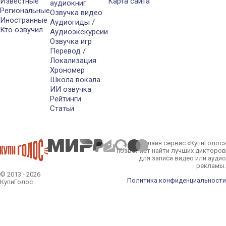
Известные
Карта сайта
аудиокниг
Региональные
Озвучка видео
Иностранные
Аудиогиды /
Кто озвучил
Аудиоэкскурсии
Озвучка игр
Перевод /
Локализация
Хрономер
Школа вокала
ИИ озвучка
Рейтинги
Статьи
Онлайн сервис «КупиГолос»
позволяет найти лучших дикторов
для записи видео или аудио
рекламы.
© 2013 - 2026
Политика конфиденциальности
КупиГолос