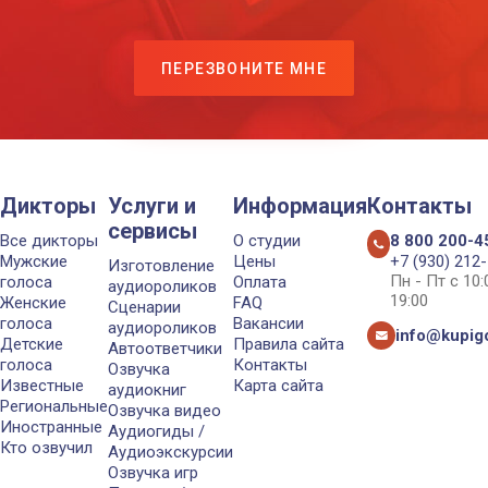
ПЕРЕЗВОНИТЕ МНЕ
Дикторы
Услуги и
Информация
Контакты
сервисы
Все дикторы
О студии
8 800 200-4
Мужские
Цены
+7 (930) 212
Изготовление
Пн - Пт с 10
голоса
Оплата
аудиороликов
19:00
Женские
FAQ
Сценарии
голоса
Вакансии
аудиороликов
info@kupigo
Детские
Правила сайта
Автоответчики
голоса
Контакты
Озвучка
Известные
Карта сайта
аудиокниг
Региональные
Озвучка видео
Иностранные
Аудиогиды /
Кто озвучил
Аудиоэкскурсии
Озвучка игр