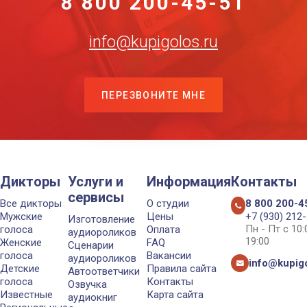
8 800 200-45-51
info@kupigolos.ru
ПЕРЕЗВОНИТЕ МНЕ
Дикторы
Услуги и
Информация
Контакты
сервисы
Все дикторы
О студии
8 800 200-4
Мужские
Цены
+7 (930) 212
Изготовление
Пн - Пт с 10
голоса
Оплата
аудиороликов
19:00
Женские
FAQ
Сценарии
голоса
Вакансии
аудиороликов
info@kupigo
Детские
Правила сайта
Автоответчики
голоса
Контакты
Озвучка
Известные
Карта сайта
аудиокниг