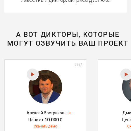
А ВОТ ДИКТОРЫ, КОТОРЫЕ
МОГУТ ОЗВУЧИТЬ ВАШ ПРОЕКТ
#148
Алексей Востриков
Дми
10 000
Цена от
₽
Цен
Скачать демо
С