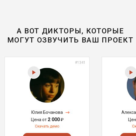
А ВОТ ДИКТОРЫ, КОТОРЫЕ
МОГУТ ОЗВУЧИТЬ ВАШ ПРОЕКТ
#1341
Юлия Бочанова
Алекса
2 000
Цена от
₽
Цен
Скачать демо
С