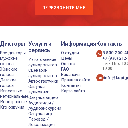
ПЕРЕЗВОНИТЕ МНЕ
Дикторы
Услуги и
Информация
Контакты
сервисы
Все дикторы
О студии
8 800 200-4
Мужские
Цены
+7 (930) 212
Изготовление
Пн - Пт с 10
голоса
Оплата
аудиороликов
19:00
Женские
FAQ
Сценарии
голоса
Вакансии
аудиороликов
info@kupigo
Детские
Правила сайта
Автоответчики
голоса
Контакты
Озвучка
Известные
Карта сайта
аудиокниг
Региональные
Озвучка видео
Иностранные
Аудиогиды /
Кто озвучил
Аудиоэкскурсии
Озвучка игр
Перевод /
Локализация