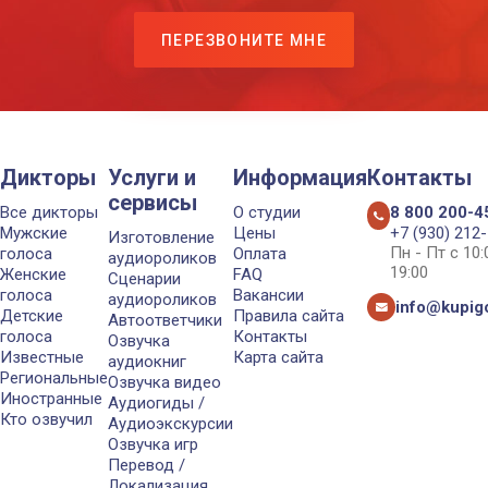
ПЕРЕЗВОНИТЕ МНЕ
Дикторы
Услуги и
Информация
Контакты
сервисы
Все дикторы
О студии
8 800 200-4
Мужские
Цены
+7 (930) 212
Изготовление
Пн - Пт с 10
голоса
Оплата
аудиороликов
19:00
Женские
FAQ
Сценарии
голоса
Вакансии
аудиороликов
info@kupigo
Детские
Правила сайта
Автоответчики
голоса
Контакты
Озвучка
Известные
Карта сайта
аудиокниг
Региональные
Озвучка видео
Иностранные
Аудиогиды /
Кто озвучил
Аудиоэкскурсии
Озвучка игр
Перевод /
Локализация