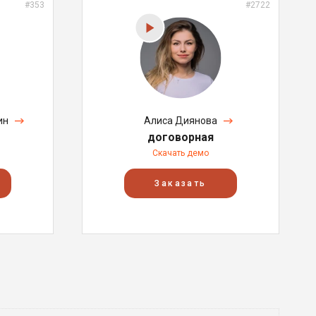
#353
#2722
ин
Алиса Диянова
договорная
Скачать демо
Заказать