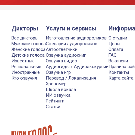
Дикторы
Услуги и сервисы
Информа
Все дикторы
Изготовление аудиороликов
О студии
Мужские голоса
Сценарии аудиороликов
Цены
Женские голоса
Автоответчики
Оплата
Детские голоса
Озвучка аудиокниг
FAQ
Известные
Озвучка видео
Вакансии
Региональные
Аудиогиды / Аудиоэкскурсии
Правила сай
Иностранные
Озвучка игр
Контакты
Кто озвучил
Перевод / Локализация
Карта сайта
Хрономер
Школа вокала
ИИ озвучка
Рейтинги
Статьи