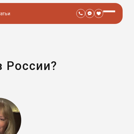
татьи
в России?