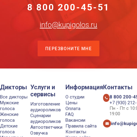
8 800 200-45-51
info@kupigolos.ru
ПЕРЕЗВОНИТЕ МНЕ
Дикторы
Услуги и
Информация
Контакты
сервисы
Все дикторы
О студии
8 800 200-4
Мужские
Цены
+7 (930) 212
Изготовление
Пн - Пт с 10
голоса
Оплата
аудиороликов
19:00
Женские
FAQ
Сценарии
голоса
Вакансии
аудиороликов
info@kupigo
Детские
Правила сайта
Автоответчики
голоса
Контакты
Озвучка