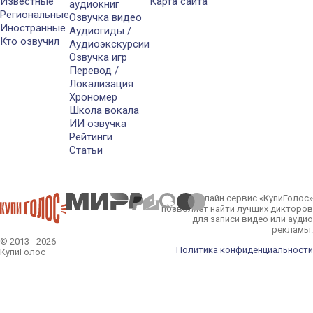
Известные
Карта сайта
аудиокниг
Региональные
Озвучка видео
Иностранные
Аудиогиды /
Кто озвучил
Аудиоэкскурсии
Озвучка игр
Перевод /
Локализация
Хрономер
Школа вокала
ИИ озвучка
Рейтинги
Статьи
Онлайн сервис «КупиГолос»
позволяет найти лучших дикторов
для записи видео или аудио
рекламы.
© 2013 - 2026
Политика конфиденциальности
КупиГолос