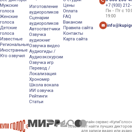
Мужские
Цены
+7 (930) 212
Изготовление
Пн - Пт с 10
голоса
Оплата
аудиороликов
19:00
Женские
FAQ
Сценарии
голоса
Вакансии
аудиороликов
info@kupigo
Детские
Правила сайта
Автоответчики
голоса
Контакты
Озвучка
Известные
Карта сайта
аудиокниг
Региональные
Озвучка видео
Иностранные
Аудиогиды /
Кто озвучил
Аудиоэкскурсии
Озвучка игр
Перевод /
Локализация
Хрономер
Школа вокала
ИИ озвучка
Рейтинги
Статьи
Онлайн сервис «КупиГолос»
позволяет найти лучших дикторов
для записи видео или аудио