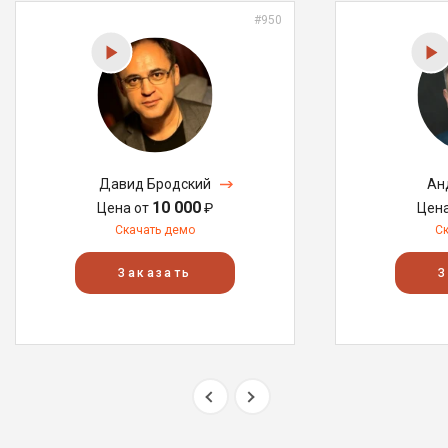
#950
Давид Бродский
Ан
10 000
Цена от
₽
Цен
Скачать демо
С
Заказать
З