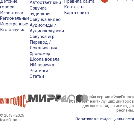
Детские
Правила сайта
Автоответчики
голоса
Контакты
Озвучка
Известные
Карта сайта
аудиокниг
Региональные
Озвучка видео
Иностранные
Аудиогиды /
Кто озвучил
Аудиоэкскурсии
Озвучка игр
Перевод /
Локализация
Хрономер
Школа вокала
ИИ озвучка
Рейтинги
Статьи
Онлайн сервис «КупиГолос»
позволяет найти лучших дикторов
для записи видео или аудио
рекламы.
© 2013 - 2026
Политика конфиденциальности
КупиГолос