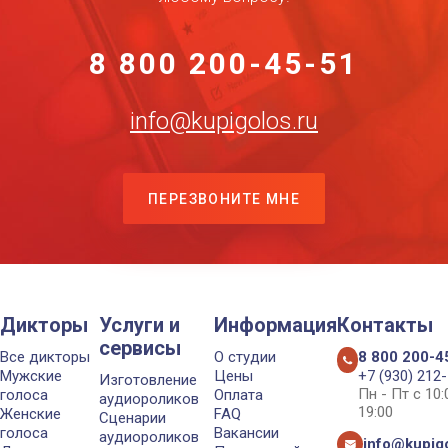
8 800 200-45-51
info@kupigolos.ru
ПЕРЕЗВОНИТЕ МНЕ
Дикторы
Услуги и
Информация
Контакты
сервисы
Все дикторы
О студии
8 800 200-4
Мужские
Цены
+7 (930) 212
Изготовление
Пн - Пт с 10
голоса
Оплата
аудиороликов
19:00
Женские
FAQ
Сценарии
голоса
Вакансии
аудиороликов
info@kupigo