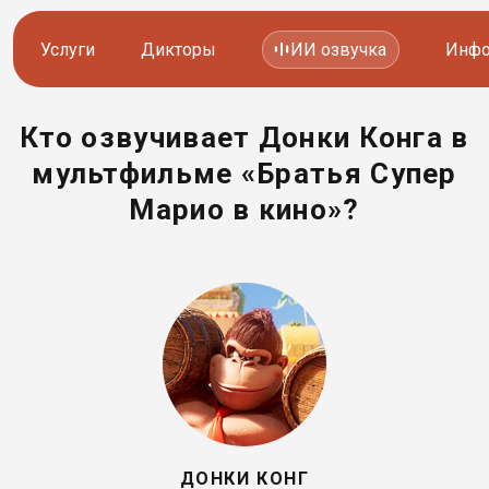
Услуги
Дикторы
ИИ озвучка
Инфо
Кто озвучивает Донки Конга в
Озвучка видео
Иностранные дикторы
мультфильме «Братья Супер
Работа с аудио
Русские дикторы
Марио в кино»?
Работа с текстом
Актеры озвучки
Локализация и перевод
Контакты дикторов
Другие услуги
ИИ голоса
8 800 200-45-51
8 800 200-45-51
Заказать звонок
Заказать звонок
ДОНКИ КОНГ