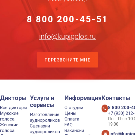
8 800 200-45-51
info@kupigolos.ru
ПЕРЕЗВОНИТЕ МНЕ
Дикторы
Услуги и
Информация
Контакты
сервисы
Все дикторы
О студии
8 800 200-4
Мужские
Цены
+7 (930) 212
Изготовление
Пн - Пт с 10
голоса
Оплата
аудиороликов
19:00
Женские
FAQ
Сценарии
голоса
Вакансии
аудиороликов
info@kupigo