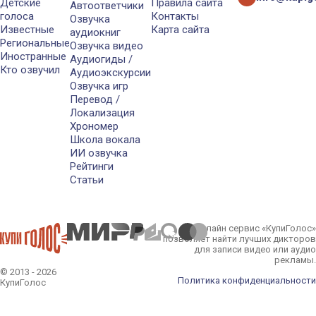
Детские
Правила сайта
Автоответчики
голоса
Контакты
Озвучка
Известные
Карта сайта
аудиокниг
Региональные
Озвучка видео
Иностранные
Аудиогиды /
Кто озвучил
Аудиоэкскурсии
Озвучка игр
Перевод /
Локализация
Хрономер
Школа вокала
ИИ озвучка
Рейтинги
Статьи
Онлайн сервис «КупиГолос»
позволяет найти лучших дикторов
для записи видео или аудио
рекламы.
© 2013 - 2026
Политика конфиденциальности
КупиГолос