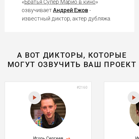
«
Братья Супер Марио в кино
»
озвучивает
Андрей Ежов
-
известный диктор, актер дубляжа.
А ВОТ ДИКТОРЫ, КОТОРЫЕ
МОГУТ ОЗВУЧИТЬ ВАШ ПРОЕКТ
#2160
Игорь Сергеев
И