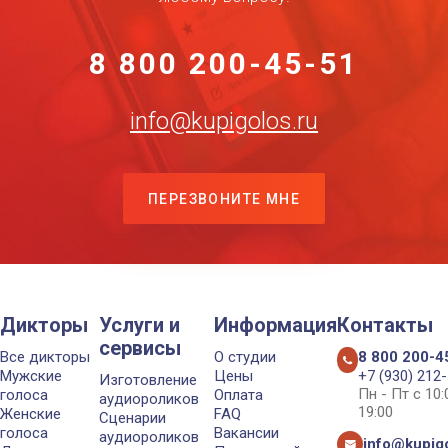
8 800 200-45-51
info@kupigolos.ru
ПЕРЕЗВОНИТЕ МНЕ
Дикторы
Услуги и
Информация
Контакты
сервисы
Все дикторы
О студии
8 800 200-4
Мужские
Цены
+7 (930) 212
Изготовление
Пн - Пт с 10
голоса
Оплата
аудиороликов
19:00
Женские
FAQ
Сценарии
голоса
Вакансии
аудиороликов
info@kupigo