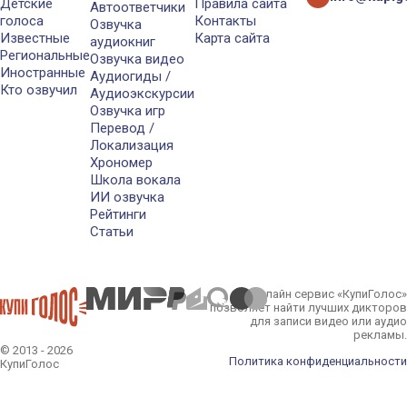
Детские
Правила сайта
Автоответчики
голоса
Контакты
Озвучка
Известные
Карта сайта
аудиокниг
Региональные
Озвучка видео
Иностранные
Аудиогиды /
Кто озвучил
Аудиоэкскурсии
Озвучка игр
Перевод /
Локализация
Хрономер
Школа вокала
ИИ озвучка
Рейтинги
Статьи
Онлайн сервис «КупиГолос»
позволяет найти лучших дикторов
для записи видео или аудио
рекламы.
© 2013 - 2026
Политика конфиденциальности
КупиГолос