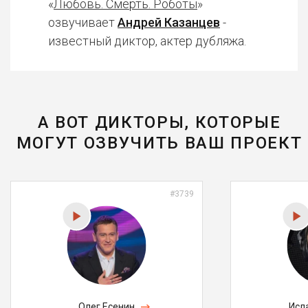
«
Любовь. Смерть. Роботы
»
озвучивает
Андрей Казанцев
-
известный диктор, актер дубляжа.
А ВОТ ДИКТОРЫ, КОТОРЫЕ
МОГУТ ОЗВУЧИТЬ ВАШ ПРОЕКТ
#3739
Олег Есенин
Исл