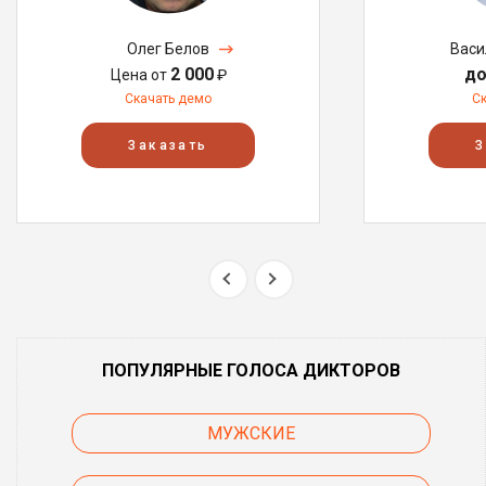
Олег Белов
Васи
2 000
до
Цена от
₽
Скачать демо
С
Заказать
З
ПОПУЛЯРНЫЕ ГОЛОСА ДИКТОРОВ
МУЖСКИЕ