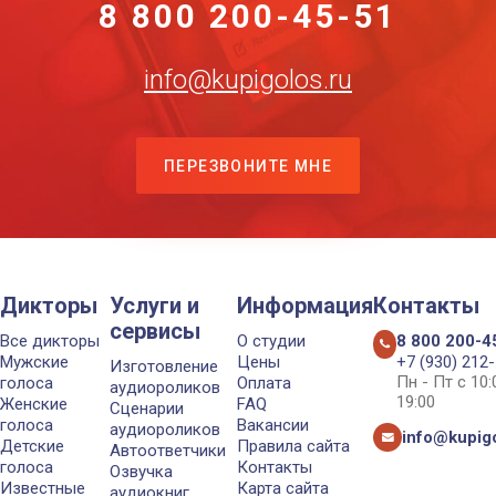
8 800 200-45-51
info@kupigolos.ru
ПЕРЕЗВОНИТЕ МНЕ
Дикторы
Услуги и
Информация
Контакты
сервисы
Все дикторы
О студии
8 800 200-4
Мужские
Цены
+7 (930) 212
Изготовление
Пн - Пт с 10
голоса
Оплата
аудиороликов
19:00
Женские
FAQ
Сценарии
голоса
Вакансии
аудиороликов
info@kupigo
Детские
Правила сайта
Автоответчики
голоса
Контакты
Озвучка
Известные
Карта сайта
аудиокниг