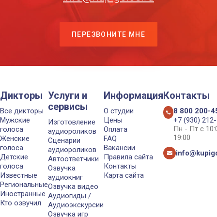
ПЕРЕЗВОНИТЕ МНЕ
Дикторы
Услуги и
Информация
Контакты
сервисы
Все дикторы
О студии
8 800 200-4
Мужские
Цены
+7 (930) 212
Изготовление
Пн - Пт с 10
голоса
Оплата
аудиороликов
19:00
Женские
FAQ
Сценарии
голоса
Вакансии
аудиороликов
info@kupigo
Детские
Правила сайта
Автоответчики
голоса
Контакты
Озвучка
Известные
Карта сайта
аудиокниг
Региональные
Озвучка видео
Иностранные
Аудиогиды /
Кто озвучил
Аудиоэкскурсии
Озвучка игр