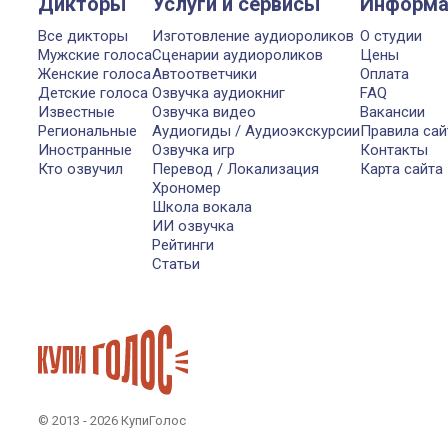
Дикторы
Услуги и сервисы
Информа
Все дикторы
Изготовление аудиороликов
О студии
Мужские голоса
Сценарии аудиороликов
Цены
Женские голоса
Автоответчики
Оплата
Детские голоса
Озвучка аудиокниг
FAQ
Известные
Озвучка видео
Вакансии
Региональные
Аудиогиды / Аудиоэкскурсии
Правила сай
Иностранные
Озвучка игр
Контакты
Кто озвучил
Перевод / Локализация
Карта сайта
Хрономер
Школа вокала
ИИ озвучка
Рейтинги
Статьи
© 2013 - 2026 КупиГолос