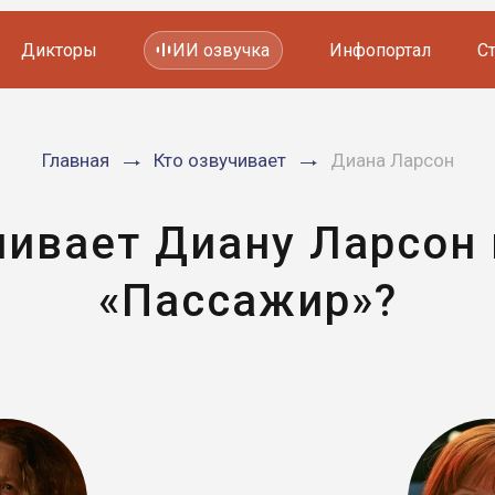
Дикторы
ИИ озвучка
Инфопортал
С
Фильмов и сериалов
Главная
Кто озвучивает
Диана Ларсон
Мультфильмов
YouTube каналов
Видеорекламы
чивает Диану Ларсон
«Пассажир»?