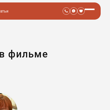
татьи
 в фильме