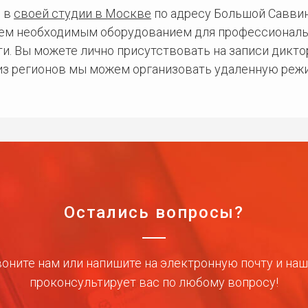
 в
своей студии в Москве
по адресу Большой Саввинс
сем необходимым оборудованием для профессиональ
и. Вы можете лично присутствовать на записи дикто
 из регионов мы можем организовать удаленную режи
Остались вопросы?
оните нам или напишите на электронную почту и на
проконсультирует вас по любому вопросу!