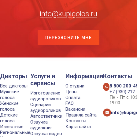
info@kupigolos.ru
ПЕРЕЗВОНИТЕ МНЕ
Дикторы
Услуги и
Информация
Контакты
сервисы
Все дикторы
О студии
8 800 200-4
Мужские
Цены
+7 (930) 212
Изготовление
Пн - Пт с 10
голоса
Оплата
аудиороликов
19:00
Женские
FAQ
Сценарии
голоса
Вакансии
аудиороликов
info@kupigo
Детские
Правила сайта
Автоответчики
голоса
Контакты
Озвучка
Известные
Карта сайта
аудиокниг
Региональные
Озвучка видео