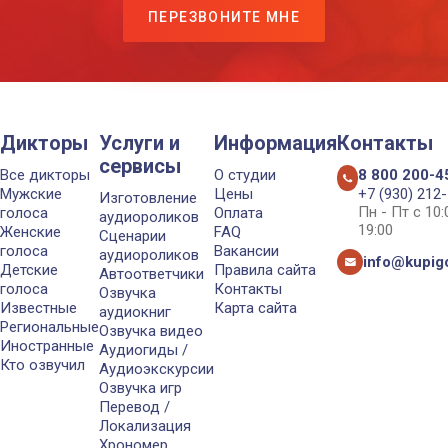
ПЕРЕЗВОНИТЕ МНЕ
Дикторы
Услуги и
Информация
Контакты
сервисы
Все дикторы
О студии
8 800 200-4
Мужские
Цены
+7 (930) 212
Изготовление
Пн - Пт с 10
голоса
Оплата
аудиороликов
19:00
Женские
FAQ
Сценарии
голоса
Вакансии
аудиороликов
info@kupigo
Детские
Правила сайта
Автоответчики
голоса
Контакты
Озвучка
Известные
Карта сайта
аудиокниг
Региональные
Озвучка видео
Иностранные
Аудиогиды /
Кто озвучил
Аудиоэкскурсии
Озвучка игр
Перевод /
Локализация
Хрономер