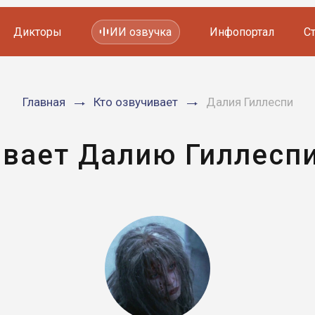
Дикторы
ИИ озвучка
Инфопортал
С
Фильмов и сериалов
Главная
Кто озвучивает
Далия Гиллеспи
Мультфильмов
YouTube каналов
Видеорекламы
ивает Далию Гиллеспи