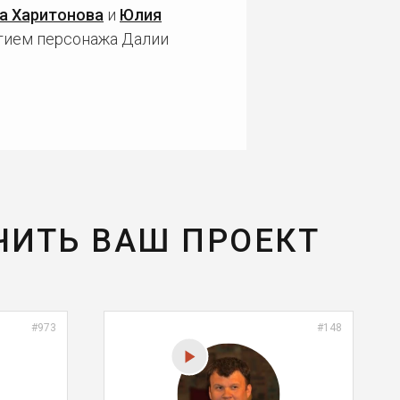
а Харитонова
и
Юлия
стием персонажа Далии
ЧИТЬ ВАШ ПРОЕКТ
#973
#148