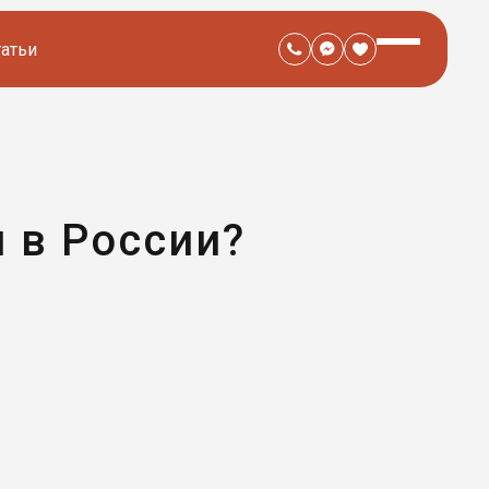
татьи
 в России?