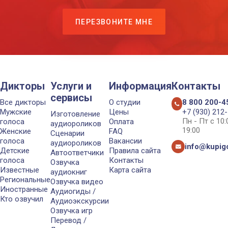
ПЕРЕЗВОНИТЕ МНЕ
Дикторы
Услуги и
Информация
Контакты
сервисы
Все дикторы
О студии
8 800 200-4
Мужские
Цены
+7 (930) 212
Изготовление
Пн - Пт с 10
голоса
Оплата
аудиороликов
19:00
Женские
FAQ
Сценарии
голоса
Вакансии
аудиороликов
info@kupigo
Детские
Правила сайта
Автоответчики
голоса
Контакты
Озвучка
Известные
Карта сайта
аудиокниг
Региональные
Озвучка видео
Иностранные
Аудиогиды /
Кто озвучил
Аудиоэкскурсии
Озвучка игр
Перевод /