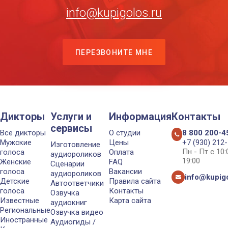
info@kupigolos.ru
ПЕРЕЗВОНИТЕ МНЕ
Дикторы
Услуги и
Информация
Контакты
сервисы
Все дикторы
О студии
8 800 200-4
Мужские
Цены
+7 (930) 212
Изготовление
Пн - Пт с 10
голоса
Оплата
аудиороликов
19:00
Женские
FAQ
Сценарии
голоса
Вакансии
аудиороликов
info@kupigo
Детские
Правила сайта
Автоответчики
голоса
Контакты
Озвучка
Известные
Карта сайта
аудиокниг
Региональные
Озвучка видео
Иностранные
Аудиогиды /