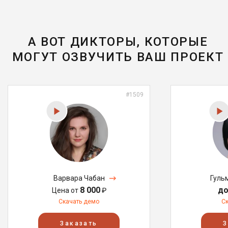
А ВОТ ДИКТОРЫ, КОТОРЫЕ
МОГУТ ОЗВУЧИТЬ ВАШ ПРОЕКТ
#1509
Варвара Чабан
Гуль
8 000
до
Цена от
₽
Скачать демо
С
Заказать
З