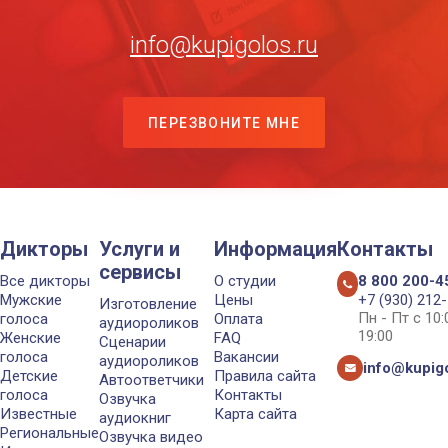
info@kupigolos.ru
ПЕРЕЗВОНИТЕ МНЕ
Дикторы
Услуги и
Информация
Контакты
сервисы
Все дикторы
О студии
8 800 200-4
Мужские
Цены
+7 (930) 212
Изготовление
Пн - Пт с 10
голоса
Оплата
аудиороликов
19:00
Женские
FAQ
Сценарии
голоса
Вакансии
аудиороликов
info@kupigo
Детские
Правила сайта
Автоответчики
голоса
Контакты
Озвучка
Известные
Карта сайта
аудиокниг
Региональные
Озвучка видео