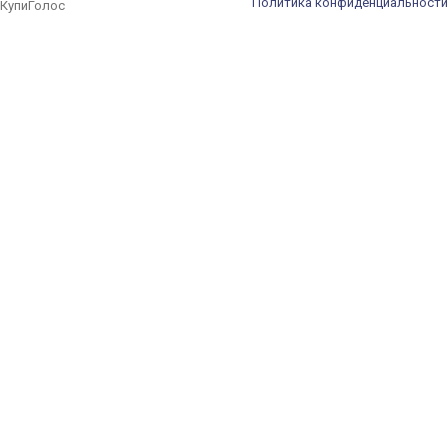
Политика конфиденциальности
КупиГолос