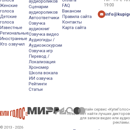
голоса
Оплата
аудиороликов
19:00
Женские
FAQ
Сценарии
голоса
Вакансии
аудиороликов
info@kupigo
Детские
Правила сайта
Автоответчики
голоса
Контакты
Озвучка
Известные
Карта сайта
аудиокниг
Региональные
Озвучка видео
Иностранные
Аудиогиды /
Кто озвучил
Аудиоэкскурсии
Озвучка игр
Перевод /
Локализация
Хрономер
Школа вокала
ИИ озвучка
Рейтинги
Статьи
Онлайн сервис «КупиГолос»
позволяет найти лучших дикторов
для записи видео или аудио
рекламы.
© 2013 - 2026