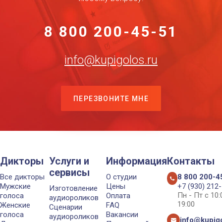
8 800 200-45-51
info@kupigolos.ru
ПЕРЕЗВОНИТЕ МНЕ
Дикторы
Услуги и
Информация
Контакты
сервисы
Все дикторы
О студии
8 800 200-4
Мужские
Цены
+7 (930) 212
Изготовление
Пн - Пт с 10
голоса
Оплата
аудиороликов
19:00
Женские
FAQ
Сценарии
голоса
Вакансии
аудиороликов
info@kupigo