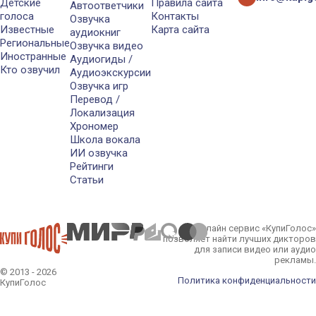
Детские
Правила сайта
Автоответчики
голоса
Контакты
Озвучка
Известные
Карта сайта
аудиокниг
Региональные
Озвучка видео
Иностранные
Аудиогиды /
Кто озвучил
Аудиоэкскурсии
Озвучка игр
Перевод /
Локализация
Хрономер
Школа вокала
ИИ озвучка
Рейтинги
Статьи
Онлайн сервис «КупиГолос»
позволяет найти лучших дикторов
для записи видео или аудио
рекламы.
© 2013 - 2026
Политика конфиденциальности
КупиГолос