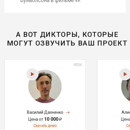
Буйволсона в фильме «».
А ВОТ ДИКТОРЫ, КОТОРЫЕ
МОГУТ ОЗВУЧИТЬ ВАШ ПРОЕКТ
#206
Василий Дахненко
Али
10 000
Цена от
₽
Цен
Скачать демо
С