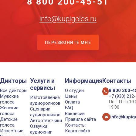
8 800 200-45-51
info@kupigolos.ru
ПЕРЕЗВОНИТЕ МНЕ
Дикторы
Услуги и
Информация
Контакты
сервисы
Все дикторы
О студии
8 800 200-4
Мужские
Цены
+7 (930) 212
Изготовление
Пн - Пт с 10
голоса
Оплата
аудиороликов
19:00
Женские
FAQ
Сценарии
голоса
Вакансии
аудиороликов
info@kupigo
Детские
Правила сайта
Автоответчики
голоса
Контакты
Озвучка
Известные
Карта сайта
аудиокниг