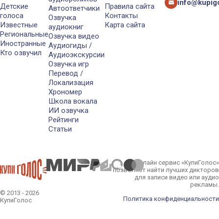
info@kupigo
Детские
Правила сайта
Автоответчики
голоса
Контакты
Озвучка
Известные
Карта сайта
аудиокниг
Региональные
Озвучка видео
Иностранные
Аудиогиды /
Кто озвучил
Аудиоэкскурсии
Озвучка игр
Перевод /
Локализация
Хрономер
Школа вокала
ИИ озвучка
Рейтинги
Статьи
Онлайн сервис «КупиГолос»
позволяет найти лучших дикторов
для записи видео или аудио
рекламы.
© 2013 - 2026
Политика конфиденциальности
КупиГолос