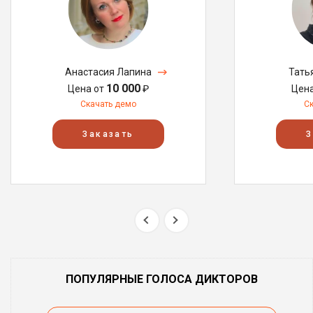
Анастасия Лапина
Тать
10 000
Цена от
₽
Цен
Скачать демо
С
Заказать
З
ПОПУЛЯРНЫЕ ГОЛОСА ДИКТОРОВ