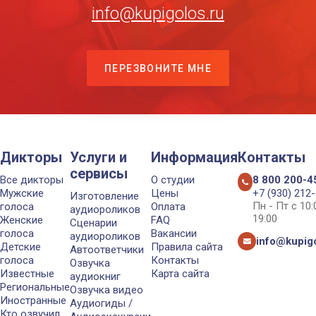
info@kupigolos.ru
ПЕРЕЗВОНИТЕ МНЕ
Дикторы
Услуги и
Информация
Контакты
сервисы
Все дикторы
О студии
8 800 200-4
Мужские
Цены
+7 (930) 212
Изготовление
Пн - Пт с 10
голоса
Оплата
аудиороликов
19:00
Женские
FAQ
Сценарии
голоса
Вакансии
аудиороликов
info@kupigo
Детские
Правила сайта
Автоответчики
голоса
Контакты
Озвучка
Известные
Карта сайта
аудиокниг
Региональные
Озвучка видео
Иностранные
Аудиогиды /
Кто озвучил