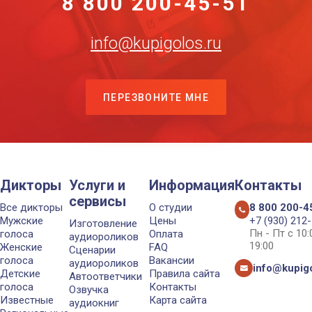
8 800 200-45-51
info@kupigolos.ru
ПЕРЕЗВОНИТЕ МНЕ
Дикторы
Услуги и
Информация
Контакты
сервисы
Все дикторы
О студии
8 800 200-4
Мужские
Цены
+7 (930) 212
Изготовление
Пн - Пт с 10
голоса
Оплата
аудиороликов
19:00
Женские
FAQ
Сценарии
голоса
Вакансии
аудиороликов
info@kupigo
Детские
Правила сайта
Автоответчики
голоса
Контакты
Озвучка
Известные
Карта сайта
аудиокниг