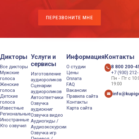
ПЕРЕЗВОНИТЕ МНЕ
Дикторы
Услуги и
Информация
Контакты
сервисы
Все дикторы
О студии
8 800 200-4
Мужские
Цены
+7 (930) 212
Изготовление
Пн - Пт с 10
голоса
Оплата
аудиороликов
19:00
Женские
FAQ
Сценарии
голоса
Вакансии
аудиороликов
info@kupigo
Детские
Правила сайта
Автоответчики
голоса
Контакты
Озвучка
Известные
Карта сайта
аудиокниг
Региональные
Озвучка видео
Иностранные
Аудиогиды /
Кто озвучил
Аудиоэкскурсии
Озвучка игр
Перевод /