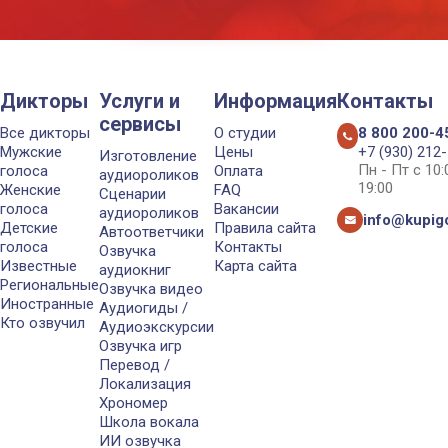
Дикторы
Услуги и
Информация
Контакты
сервисы
Все дикторы
О студии
8 800 200-4
Мужские
Цены
+7 (930) 212
Изготовление
Пн - Пт с 10
голоса
Оплата
аудиороликов
19:00
Женские
FAQ
Сценарии
голоса
Вакансии
аудиороликов
info@kupigo
Детские
Правила сайта
Автоответчики
голоса
Контакты
Озвучка
Известные
Карта сайта
аудиокниг
Региональные
Озвучка видео
Иностранные
Аудиогиды /
Кто озвучил
Аудиоэкскурсии
Озвучка игр
Перевод /
Локализация
Хрономер
Школа вокала
ИИ озвучка