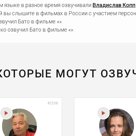
ом языке в разное время озвучивали
Владислав Копп
й вы слышите в фильмах в России с участием персон
вучил Бато в фильме «».
о озвучил Бато в фильме «».
 КОТОРЫЕ МОГУТ ОЗВУ
#2338