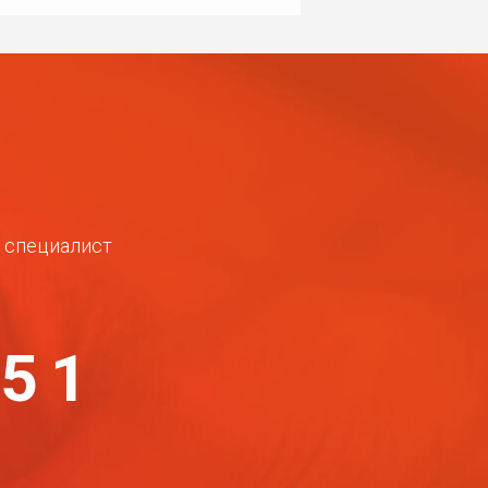
ш специалист
-51