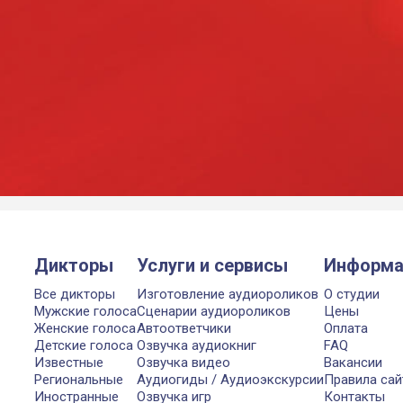
Дикторы
Услуги и сервисы
Информа
Все дикторы
Изготовление аудиороликов
О студии
Мужские голоса
Сценарии аудиороликов
Цены
Женские голоса
Автоответчики
Оплата
Детские голоса
Озвучка аудиокниг
FAQ
Известные
Озвучка видео
Вакансии
Региональные
Аудиогиды / Аудиоэкскурсии
Правила сай
Иностранные
Озвучка игр
Контакты