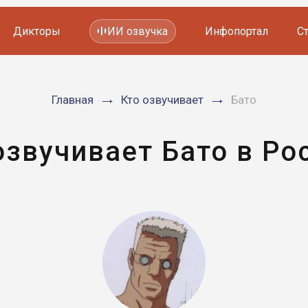
Дикторы
ИИ озвучка
Инфопортал
С
Фильмов и сериалов
Главная
Кто озвучивает
Бато
Мультфильмов
YouTube каналов
Видеорекламы
озвучивает Бато в Ро