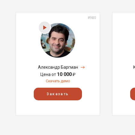
#980
Александр Баргман
10 000
Цена от
₽
Скачать демо
Заказать