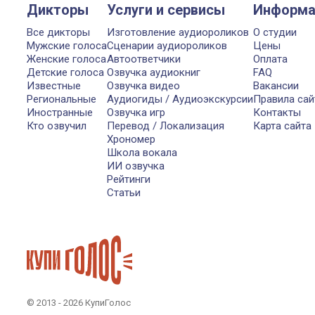
Дикторы
Услуги и сервисы
Информа
Все дикторы
Изготовление аудиороликов
О студии
Мужские голоса
Сценарии аудиороликов
Цены
Женские голоса
Автоответчики
Оплата
Детские голоса
Озвучка аудиокниг
FAQ
Известные
Озвучка видео
Вакансии
Региональные
Аудиогиды / Аудиоэкскурсии
Правила сай
Иностранные
Озвучка игр
Контакты
Кто озвучил
Перевод / Локализация
Карта сайта
Хрономер
Школа вокала
ИИ озвучка
Рейтинги
Статьи
© 2013 - 2026 КупиГолос