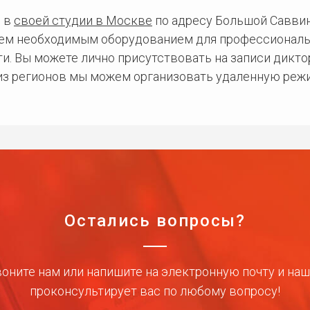
 в
своей студии в Москве
по адресу Большой Саввинс
сем необходимым оборудованием для профессиональ
и. Вы можете лично присутствовать на записи дикто
 из регионов мы можем организовать удаленную режи
Остались вопросы?
оните нам или напишите на электронную почту и на
проконсультирует вас по любому вопросу!