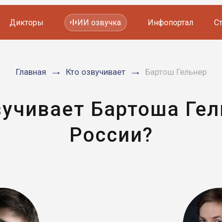
Дикторы
ИИ озвучка
Инфопортал
С
Фильмов и сериалов
Главная
Кто озвучивает
Бартош Гельнер
Мультфильмов
YouTube каналов
Видеорекламы
вучивает Бартоша Гел
России?