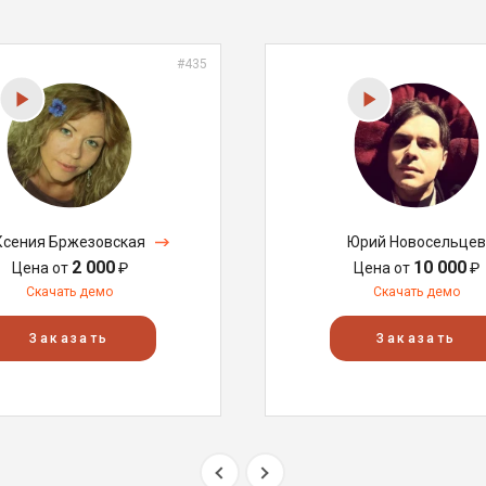
#435
Ксения Бржезовская
Юрий Новосельцев
2 000
10 000
Цена от
₽
Цена от
₽
Скачать демо
Скачать демо
Заказать
Заказать