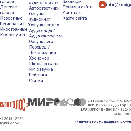
голоса
Вакансии
аудиороликов
info@kupigo
Детские
Правила сайта
Автоответчики
голоса
Контакты
Озвучка
Известные
Карта сайта
аудиокниг
Региональные
Озвучка видео
Иностранные
Аудиогиды /
Кто озвучил
Аудиоэкскурсии
Озвучка игр
Перевод /
Локализация
Хрономер
Школа вокала
ИИ озвучка
Рейтинги
Статьи
Онлайн сервис «КупиГолос»
позволяет найти лучших дикторов
для записи видео или аудио
рекламы.
© 2013 - 2026
Политика конфиденциальности
КупиГолос